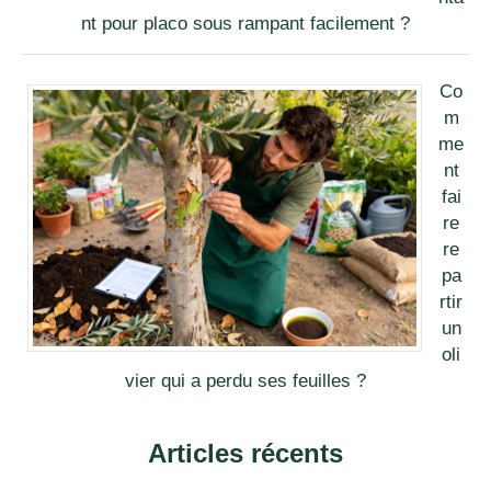
nt pour placo sous rampant facilement ?
Co
m
me
nt
fai
re
re
pa
rtir
un
oli
vier qui a perdu ses feuilles ?
Articles récents