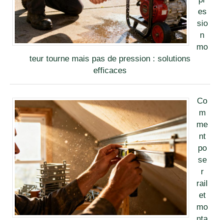
es
sio
n
mo
teur tourne mais pas de pression : solutions
efficaces
Co
m
me
nt
po
se
r
rail
et
mo
nta