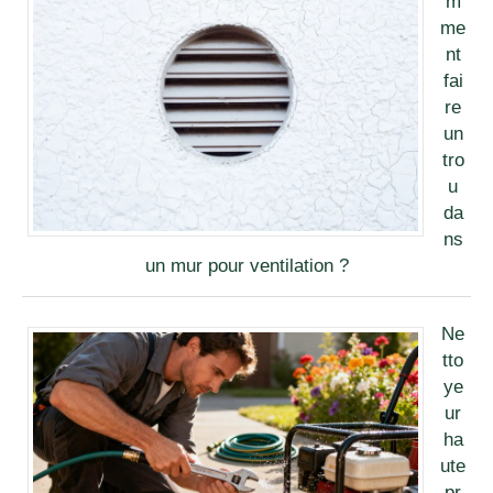
m
me
nt
fai
re
un
tro
u
da
ns
un mur pour ventilation ?
Ne
tto
ye
ur
ha
ute
pr