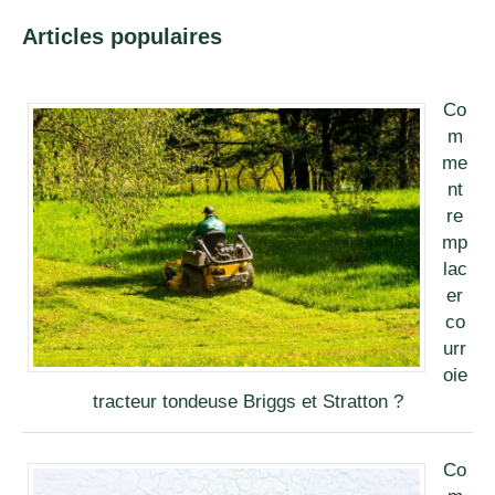
Articles populaires
Co
m
me
nt
re
mp
lac
er
co
urr
oie
tracteur tondeuse Briggs et Stratton ?
Co